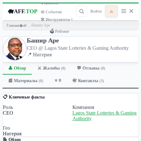
🎙 Контент ▾
🐗
AFF
.TOP
🔥
Войти
📅 События
🛠 Инструменты ▾
›
Башир Аре
Главная
🗳 Рейтинг
Башир Аре
CEO @ Lagos State Lotteries & Gaming Authority
📍 Нигерия
👤 Обзор
💬 Отзывы
⚔️ Жалобы
(0)
(0)
⭐ 0
📰 Материалы
📇 Контакты
(0)
(3)
📋 Ключевые факты
Роль
Компания
CEO
Lagos State Lotteries & Gaming
Authority
Гео
Нигерия
📝 Обзор