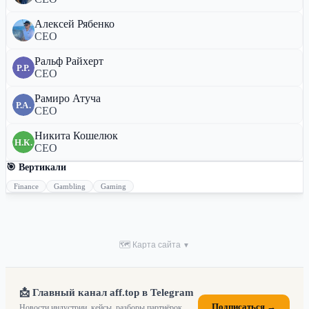
Алексей Рябенко
CEO
Ральф Райхерт
Р.Р.
CEO
Рамиро Атуча
Р.А.
CEO
Никита Кошелюк
Н.К.
CEO
🎯 Вертикали
Finance
Gambling
Gaming
🗺 Карта сайта
▼
📩 Главный канал aff.top в Telegram
Подписаться →
Новости индустрии, кейсы, разборы партнёрок,