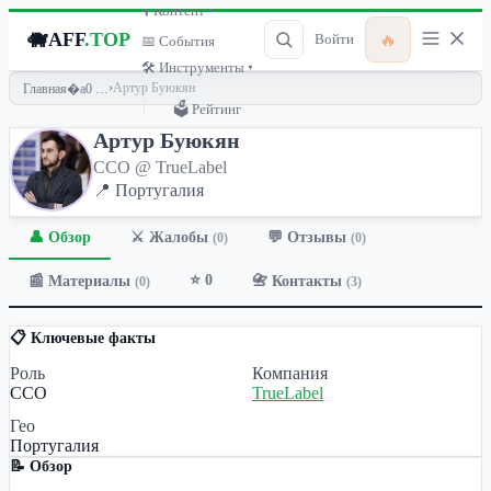
🎙 Контент ▾
🐗
AFF
.TOP
🔥
Войти
📅 События
🛠 Инструменты ▾
›
Артур Буюкян
Главная
🗳 Рейтинг
Артур Буюкян
CCO @ TrueLabel
📍 Португалия
👤 Обзор
💬 Отзывы
⚔️ Жалобы
(0)
(0)
⭐ 0
📰 Материалы
📇 Контакты
(0)
(3)
📋 Ключевые факты
Роль
Компания
CCO
TrueLabel
Гео
Португалия
📝 Обзор