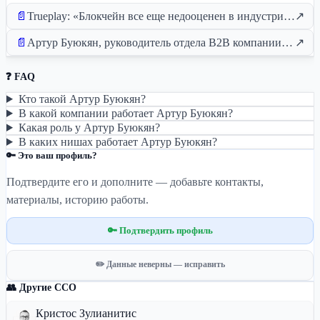
📄
Trueplay: «Блокчейн все еще недооценен в индустрии, и ICE - идеальная декорация для этой долгожданной дискуссии»
↗
📄
Артур Буюкян, руководитель отдела B2B компании Trueplay: «Мы создали маркетинговый инструмент для онлайн-казино, который повышает вовлеченность пользователей»
↗
❓ FAQ
Кто такой Артур Буюкян?
В какой компании работает Артур Буюкян?
Какая роль у Артур Буюкян?
В каких нишах работает Артур Буюкян?
🔑 Это ваш профиль?
Подтвердите его и дополните — добавьте контакты,
материалы, историю работы.
🔑 Подтвердить профиль
✏️ Данные неверны — исправить
👥 Другие CCO
Кристос Зулианитис