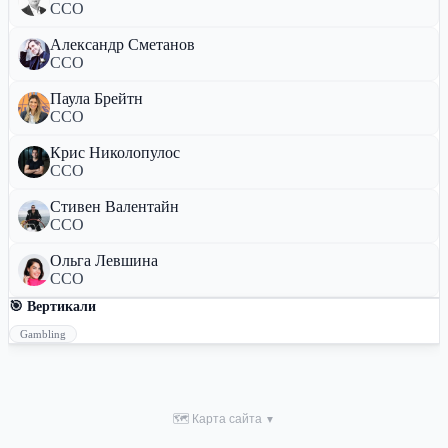
CCO
Александр Сметанов
CCO
Паула Брейтн
CCO
Крис Николопулос
CCO
Стивен Валентайн
CCO
Ольга Левшина
CCO
🎯 Вертикали
Gambling
🗺 Карта сайта
▼