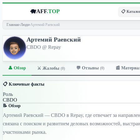
🐗
AFF
.TOP
📋 Каталог
Главная
›
Люди
›
Артемий Раевский
Артемий Раевский
CBDO @ Repay
👤 Обзор
💬 Отзывы
📰 Материа
⚔️ Жалобы
(0)
(0)
📋 Ключевые факты
Роль
CBDO
📝 Обзор
Артемий Раевский — CBDO в Repay, где отвечает за направлен
связана с поиском и развитием деловых возможностей, выстр
участниками рынка.