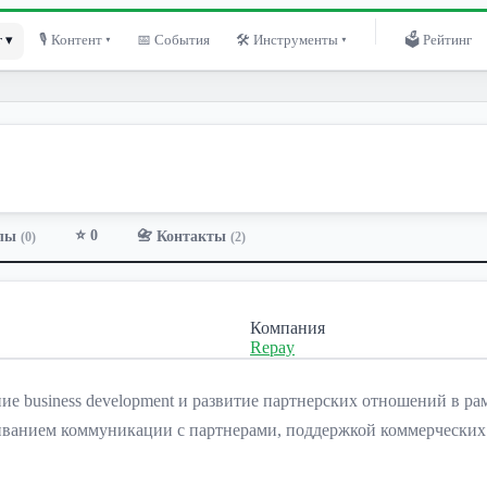
 ▾
🎙 Контент ▾
📅 События
🛠 Инструменты ▾
🗳 Рейтинг
⭐ 0
лы
📇 Контакты
(0)
(2)
Компания
Repay
ие business development и развитие партнерских отношений в ра
аиванием коммуникации с партнерами, поддержкой коммерческих