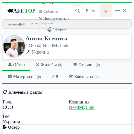
🎙 Контент ▾
🐗
AFF
.TOP
🔥
Войти
📅 События
🛠 Инструменты ▾
›
Антон Ксенита
Главная
🗳 Рейтинг
Антон Ксенита
COO @ NeedMyLink
📍 Украина
👤 Обзор
💬 Отзывы
⚔️ Жалобы
(0)
(0)
⭐ 0
📰 Материалы
📇 Контакты
(0)
(4)
📋 Ключевые факты
Роль
Компания
COO
NeedMyLink
Гео
Украина
📝 Обзор