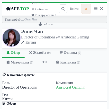
🎙 Контент ▾
🐗
AFF
.TOP
🔥
Войти
📅 События
🛠 Инструменты ▾
›
Энни Чан
Главная
🗳 Рейтинг
Энни Чан
Director of Operations @ Aristocrat Gaming
📍 Китай
👤 Обзор
💬 Отзывы
⚔️ Жалобы
(0)
(0)
⭐ 0
📰 Материалы
📇 Контакты
(0)
(2)
📋 Ключевые факты
Роль
Компания
Director of Operations
Aristocrat Gaming
Гео
Китай
📝 Обзор