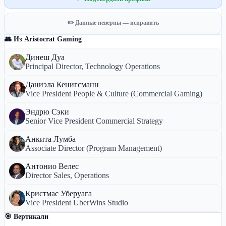
✏️ Данные неверны — исправить
👥 Из Aristocrat Gaming
Динеш Дуа
Principal Director, Technology Operations
Даниэла Кенигсманн
Vice President People & Culture (Commercial Gaming)
Эндрю Сэки
Senior Vice President Commercial Strategy
Анкита Лумба
Associate Director (Program Management)
Антонио Велес
Director Sales, Operations
Кристмас Уберуага
Vice President UberWins Studio
🎯 Вертикали