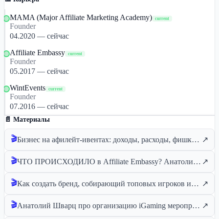
MAMA (Major Affiliate Marketing Academy)
current
Founder
04.2020 — сейчас
Affiliate Embassy
current
Founder
05.2017 — сейчас
WintEvents
current
Founder
07.2016 — сейчас
📄 Материалы
🎬
Бизнес на афилейт-ивентах: доходы, расходы, фишки, факапы и горе арбитражники
↗
🎬
ЧТО ПРОИСХОДИЛО в Affiliate Embassy? Анатолий Винтер
↗
🎬
Как создать бренд, собирающий топовых игроков индустрии
↗
🎬
Анатолий Шварц про организацию iGaming мероприятий, гэмблинг тусовки и жизнь на Кипре
↗