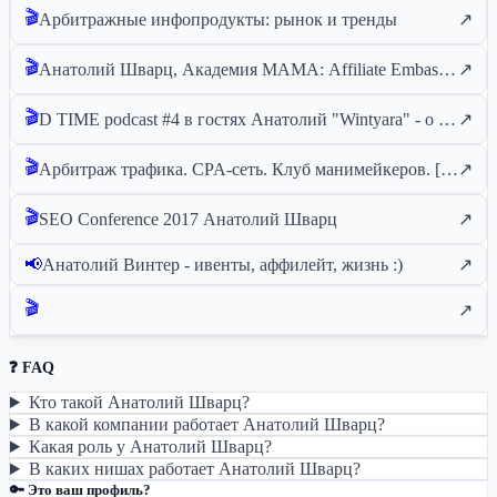
🎬
Арбитражные инфопродукты: рынок и тренды
↗
🎬
Анатолий Шварц, Академия МАМА: Affiliate Embassy ценой в -250$к
↗
🎬
D TIME podcast #4 в гостях Анатолий "Wintyara" - о бизнесе, жизни и проектах
↗
🎬
Арбитраж трафика. CPA-сеть. Клуб манимейкеров. [Анатолий Шварц. Mobytize, Affiliate Embassy]
↗
🎬
SEO Conference 2017 Анатолий Шварц
↗
📢
Анатолий Винтер - ивенты, аффилейт, жизнь :)
↗
🎬
↗
❓ FAQ
Кто такой Анатолий Шварц?
В какой компании работает Анатолий Шварц?
Какая роль у Анатолий Шварц?
В каких нишах работает Анатолий Шварц?
🔑 Это ваш профиль?