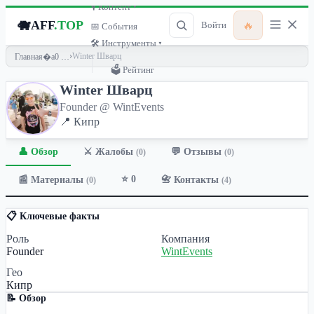
🎙 Контент ▾
🐗
AFF
.TOP
🔥
Войти
📅 События
🛠 Инструменты ▾
›
Winter Шварц
Главная
🗳 Рейтинг
Winter Шварц
Founder @ WintEvents
📍 Кипр
👤 Обзор
💬 Отзывы
⚔️ Жалобы
(0)
(0)
⭐ 0
📰 Материалы
📇 Контакты
(0)
(4)
📋 Ключевые факты
Роль
Компания
Founder
WintEvents
Гео
Кипр
📝 Обзор