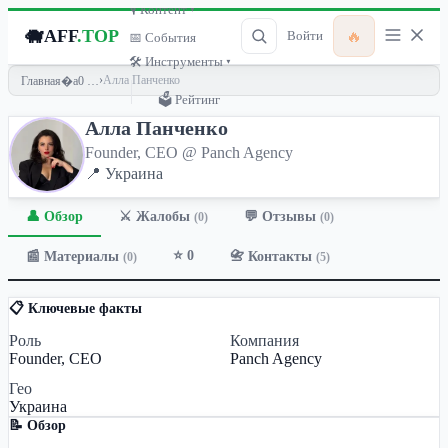
🎙 Контент ▾
🐗
AFF
.TOP
🔥
Войти
📅 События
🛠 Инструменты ▾
›
Алла Панченко
Главная
🗳 Рейтинг
Алла Панченко
Founder, CEO @ Panch Agency
📍 Украина
👤 Обзор
💬 Отзывы
⚔️ Жалобы
(0)
(0)
⭐ 0
📰 Материалы
📇 Контакты
(0)
(5)
📋 Ключевые факты
Роль
Компания
Founder, CEO
Panch Agency
Гео
Украина
📝 Обзор