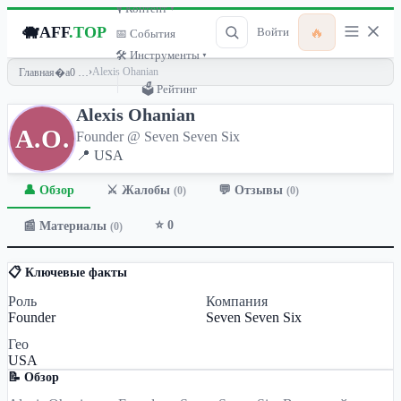
🎙 Контент ▾
🐗
AFF
.TOP
🔥
Войти
📅 События
🛠 Инструменты ▾
›
Alexis Ohanian
Главная
🗳 Рейтинг
Alexis Ohanian
A.O.
Founder @ Seven Seven Six
📍 USA
👤 Обзор
💬 Отзывы
⚔️ Жалобы
(0)
(0)
⭐ 0
📰 Материалы
(0)
📋 Ключевые факты
Роль
Компания
Founder
Seven Seven Six
Гео
USA
📝 Обзор