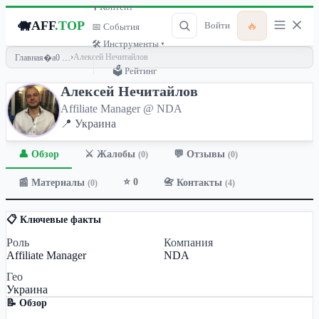
🎙 Контент ▾
🐗
AFF
.TOP
🔥
Войти
📅 События
🛠 Инструменты ▾
›
Алексей Нечитайлов
Главная
🗳 Рейтинг
Алексей Нечитайлов
Affiliate Manager @ NDA
📍 Украина
👤 Обзор
💬 Отзывы
⚔️ Жалобы
(0)
(0)
⭐ 0
📰 Материалы
📇 Контакты
(0)
(4)
📋 Ключевые факты
Роль
Компания
Affiliate Manager
NDA
Гео
Украина
📝 Обзор