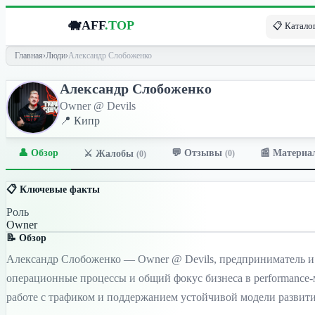
🐗
AFF
.TOP
📋 Каталог
Главная
›
Люди
›
Александр Слобоженко
Александр Слобоженко
Owner @ Devils
📍 Кипр
👤 Обзор
💬 Отзывы
📰 Материа
⚔️ Жалобы
(0)
(0)
📋 Ключевые факты
Роль
Owner
📝 Обзор
Александр Слобоженко — Owner @ Devils, предприниматель и 
операционные процессы и общий фокус бизнеса в performance-
работе с трафиком и поддержанием устойчивой модели развит