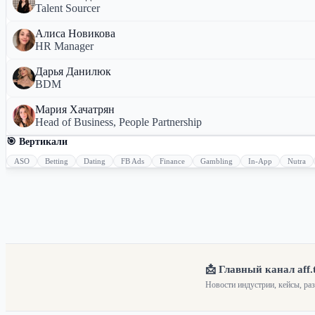
Talent Sourcer
Алиса Новикова
HR Manager
Дарья Данилюк
BDM
Мария Хачатрян
Head of Business, People Partnership
🎯 Вертикали
ASO
Betting
Dating
FB Ads
Finance
Gambling
In-App
Nutra
📩 Главный канал aff.
Новости индустрии, кейсы, ра