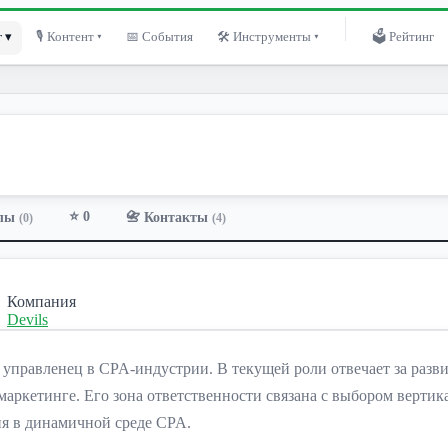
 ▾
🎙 Контент ▾
📅 События
🛠 Инструменты ▾
🗳 Рейтинг
⭐ 0
лы
📇 Контакты
(0)
(4)
Компания
Devils
управленец в CPA-индустрии. В текущей роли отвечает за разв
маркетинге. Его зона ответственности связана с выбором верти
ия в динамичной среде CPA.