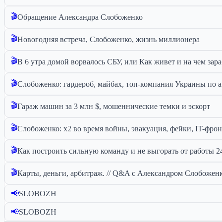
🎬
Обращение Александра Слобоженко
🎬
Новогодняя встреча, Слобоженко, жизнь миллионера
🎬
В 6 утра домой ворвалось СБУ, или Как живет и на чем за
🎬
Cлобоженко: гардероб, майбах, топ-компания Украины по 
🎬
Гараж машин за 3 млн $, мошеннические темки и эскорт
🎬
Слобоженко: x2 во время войны, эвакуация, фейки, IT-фрон
🎬
Как построить сильную команду и не выгорать от работы 2
🎬
Карты, деньги, арбитраж. // Q&A с Александром Слобоженко
📢
SLOBOZH
📢
SLOBOZH