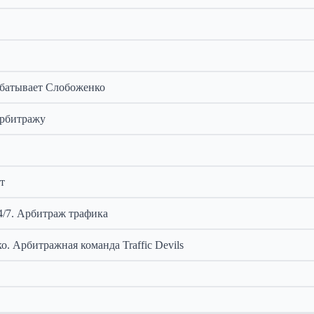
рабатывает Слобоженко
арбитражу
т
4/7. Арбитраж трафика
. Арбитражная команда Traffic Devils