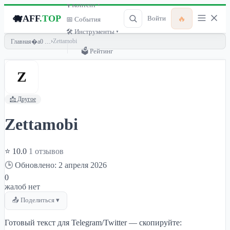
🎙 Контент ▾
🐗
AFF
.TOP
🔥
Войти
📅 События
🛠 Инструменты ▾
›
Zettamobi
Главная
🗳 Рейтинг
Z
📩 Другое
Zettamobi
⭐ 10.0
1 отзывов
🕒 Обновлено: 2 апреля 2026
0
жалоб нет
📤 Поделиться ▾
Готовый текст для Telegram/Twitter — скопируйте: