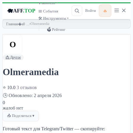
🎙 Контент ▾
🐗
AFF
.TOP
🔥
Войти
📅 События
🛠 Инструменты ▾
›
Olmeramedia
Главная
🗳 Рейтинг
O
📩 Другое
Olmeramedia
⭐ 10.0
3 отзывов
🕒 Обновлено: 2 апреля 2026
0
жалоб нет
📤 Поделиться ▾
Готовый текст для Telegram/Twitter — скопируйте: