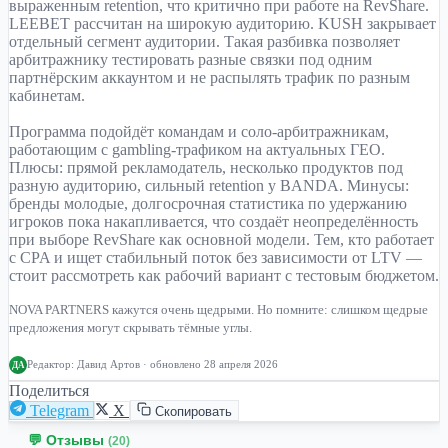
выраженным retention, что критично при работе на RevShare.
LEEBET рассчитан на широкую аудиторию. KUSH закрывает
отдельный сегмент аудитории. Такая разбивка позволяет
арбитражнику тестировать разные связки под одним
партнёрским аккаунтом и не распылять трафик по разным
кабинетам.
Программа подойдёт командам и соло-арбитражникам,
работающим с gambling-трафиком на актуальных ГЕО.
Плюсы: прямой рекламодатель, несколько продуктов под
разную аудиторию, сильный retention у BANDA. Минусы:
бренды молодые, долгосрочная статистика по удержанию
игроков пока накапливается, что создаёт неопределённость
при выборе RevShare как основной модели. Тем, кто работает
с CPA и ищет стабильный поток без зависимости от LTV —
стоит рассмотреть как рабочий вариант с тестовым бюджетом.
NOVA PARTNERS кажутся очень щедрыми. Но помните: слишком щедрые
предложения могут скрывать тёмные углы.
Редактор:
Давид Артов
· обновлено 28 апреля 2026
ДА
Поделиться
Telegram
X
Скопировать
💬 Отзывы
(20)