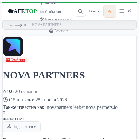
🎙 Контент ▾
🐗
AFF
.TOP
🔥
Войти
📅 События
🛠 Инструменты ▾
›
NOVA PARTNERS
Главная
🗳 Рейтинг
🎰 Гемблинг
NOVA PARTNERS
⭐ 9.6
20 отзывов
🕒 Обновлено: 28 апреля 2026
Также известна как:
novapartners
leebet
nova-partners.io
0
жалоб нет
📤 Поделиться ▾