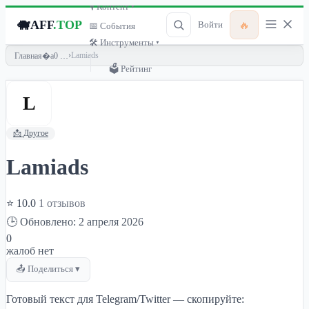
🎙 Контент ▾
🐗
AFF
.TOP
🔥
Войти
📅 События
🛠 Инструменты ▾
›
Lamiads
Главная
🗳 Рейтинг
L
📩 Другое
Lamiads
⭐ 10.0
1 отзывов
🕒 Обновлено: 2 апреля 2026
0
жалоб нет
📤 Поделиться ▾
Готовый текст для Telegram/Twitter — скопируйте: