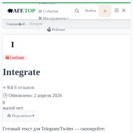
🎙 Контент ▾
🐗
AFF
.TOP
🔥
Войти
📅 События
🛠 Инструменты ▾
›
Integrate
Главная
🗳 Рейтинг
I
🎰 Гемблинг
Integrate
⭐ 9.0
8 отзывов
🕒 Обновлено: 2 апреля 2026
0
жалоб нет
📤 Поделиться ▾
Готовый текст для Telegram/Twitter — скопируйте: