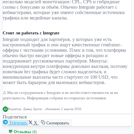
несколько моделей монетизации: CPL, CPS и гибридные
схемы с бонусами за объём. Обычно Integrate работает с
вебмастерами, которые уже имеют собственные источники
трафика или медийные каналы.
Стоит ли работать с Integrate
Integrate подходит для партнёров, у которых уже есть
настроенный трафик и они ищут качественные гемблинг-
офферы с честными условиями. Плюс в том, что платформа
обычно быстро вводит новые офферы в ротацию и
поддерживает русскоязычных партнёров. Минусы:
конкуренция внутри платформы довольно высокая, поэтому
новичкам без трафика будет сложно выделиться, и
минимальные выплаты часто стартуют от 100 USD, что
может быть барьером для маленьких вебмастеров.
⚠️ Мы не сотрудничаем с Integrate и не несём ответственности за их
деятельность. Информация собрана из открытых источников.
Редактор:
Давид Артов
· обновлено 2 апреля 2026
ДА
Поделиться
Telegram
X
Скопировать
💬 Отзывы
(8)