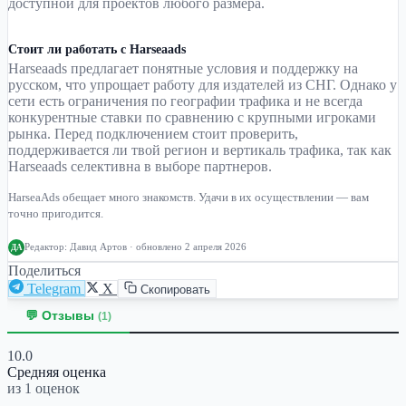
доступной для проектов любого размера.
Стоит ли работать с Harseaads
Harseaads предлагает понятные условия и поддержку на
русском, что упрощает работу для издателей из СНГ. Однако у
сети есть ограничения по географии трафика и не всегда
конкурентные ставки по сравнению с крупными игроками
рынка. Перед подключением стоит проверить,
поддерживается ли твой регион и вертикаль трафика, так как
Harseaads селективна в выборе партнеров.
HarseaAds обещает много знакомств. Удачи в их осуществлении — вам
точно пригодится.
Редактор:
Давид Артов
· обновлено 2 апреля 2026
ДА
Поделиться
Telegram
X
Скопировать
💬 Отзывы
(1)
10.0
Средняя оценка
из 1 оценок