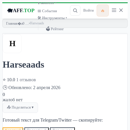
🎙 Контент ▾
🐗
AFF
.TOP
🔥
Войти
📅 События
🛠 Инструменты ▾
›
Harseaads
Главная
🗳 Рейтинг
H
Harseaads
⭐ 10.0
1 отзывов
🕒 Обновлено: 2 апреля 2026
0
жалоб нет
📤 Поделиться ▾
Готовый текст для Telegram/Twitter — скопируйте: