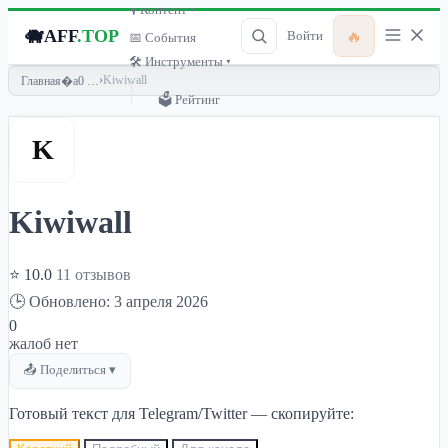
🎙 Контент ▾
🐗
AFF
.TOP
🔥
Войти
📅 События
🛠 Инструменты ▾
›
Kiwiwall
Главная
🗳 Рейтинг
K
Kiwiwall
⭐ 10.0
11 отзывов
🕒 Обновлено: 3 апреля 2026
0
жалоб нет
📤 Поделиться ▾
Готовый текст для Telegram/Twitter — скопируйте: