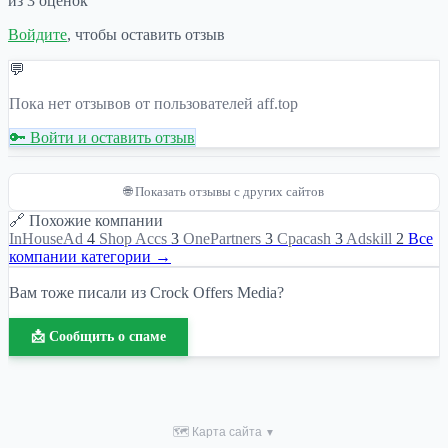
из 3 оценок
Войдите
, чтобы оставить отзыв
💬
Пока нет отзывов от пользователей aff.top
🔑 Войти и оставить отзыв
🌐 Показать отзывы с других сайтов
🔗 Похожие компании
InHouseAd
4
Shop Accs
3
OnePartners
3
Cpacash
3
Adskill
2
Все
компании категории →
Вам тоже писали из Crock Offers Media?
📩 Сообщить о спаме
🗺 Карта сайта
▼