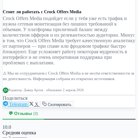
Стоит ли работать с Crock Offers Media
Crock Offers Media подойдет если у тебя уже есть трафик и
нужна сетевая монетизация без лишних требований к
объемам. У платформы приличный баланс между
количеством офферов и их релевантностью аудитории. Минус
в том, что Crock Offers Media требует качественную аналитику
от партнеров — при спаме или фродовом трафике быстро
блокируют. Еще усложняет работу некоторая мудреность в
интерфейсе и не очень оперативная поддержка при
проблемах с выплатами.
⚠️ Мы не сотрудничаем с Crock Offers Media и не несём ответственности за
их деятельность. Информация собрана из открытых источников.
Редактор:
Давид Артов
· обновлено 2 апреля 2026
ДА
Поделиться
Telegram
X
Скопировать
💬 Отзывы
(3)
10.0
Средняя оценка