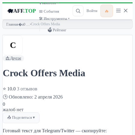
🎙 Контент ▾
🐗
AFF
.TOP
🔥
Войти
📅 События
🛠 Инструменты ▾
›
Crock Offers Media
Главная
🗳 Рейтинг
C
📩 Другое
Crock Offers Media
⭐ 10.0
3 отзывов
🕒 Обновлено: 2 апреля 2026
0
жалоб нет
📤 Поделиться ▾
Готовый текст для Telegram/Twitter — скопируйте: