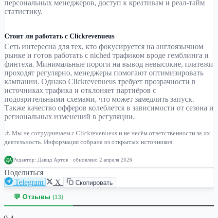
персональных менеджеров, доступ к креативам и реал-тайм
статистику.
Стоит ли работать с Clickrevenueus
Сеть интересна для тех, кто фокусируется на англоязычном
рынке и готов работать с niched трафиком вроде гемблинга и
финтеха. Минимальные пороги на вывод невысокие, платежи
проходят регулярно, менеджеры помогают оптимизировать
кампании. Однако Clickrevenueus требует прозрачности в
источниках трафика и отклоняет партнёров с
подозрительными схемами, что может замедлить запуск.
Также качество офферов колеблется в зависимости от сезона и
региональных изменений в регуляции.
⚠️ Мы не сотрудничаем с Clickrevenueus и не несём ответственности за их
деятельность. Информация собрана из открытых источников.
Редактор:
Давид Артов
· обновлено 2 апреля 2026
ДА
Поделиться
Telegram
X
Скопировать
💬 Отзывы
(13)