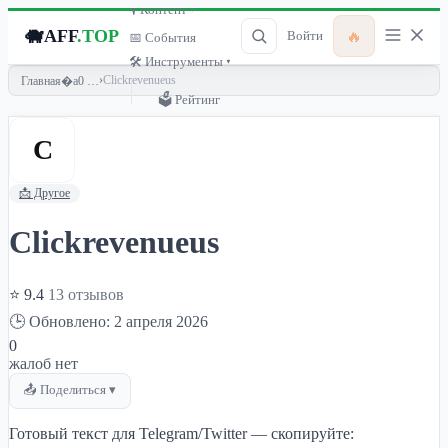
🎙 Контент ▾
🐗
AFF
.TOP
🔥
Войти
📅 События
🛠 Инструменты ▾
›
Clickrevenueus
Главная
🗳 Рейтинг
C
📩 Другое
Clickrevenueus
⭐ 9.4
13 отзывов
🕒 Обновлено: 2 апреля 2026
0
жалоб нет
📤 Поделиться ▾
Готовый текст для Telegram/Twitter — скопируйте: