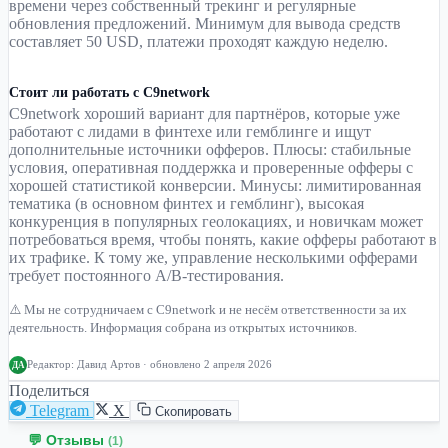
времени через собственный трекинг и регулярные
обновления предложений. Минимум для вывода средств
составляет 50 USD, платежи проходят каждую неделю.
Стоит ли работать с C9network
C9network хороший вариант для партнёров, которые уже
работают с лидами в финтехе или гемблинге и ищут
дополнительные источники офферов. Плюсы: стабильные
условия, оперативная поддержка и проверенные офферы с
хорошей статистикой конверсии. Минусы: лимитированная
тематика (в основном финтех и гемблинг), высокая
конкуренция в популярных геолокациях, и новичкам может
потребоваться время, чтобы понять, какие офферы работают в
их трафике. К тому же, управление несколькими офферами
требует постоянного A/B-тестирования.
⚠️ Мы не сотрудничаем с C9network и не несём ответственности за их
деятельность. Информация собрана из открытых источников.
Редактор:
Давид Артов
· обновлено 2 апреля 2026
ДА
Поделиться
Telegram
X
Скопировать
💬 Отзывы
(1)