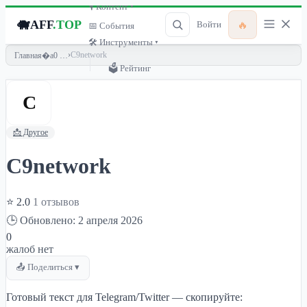
🎙 Контент ▾
🐗
AFF
.TOP
🔥
Войти
📅 События
🛠 Инструменты ▾
›
C9network
Главная
🗳 Рейтинг
C
📩 Другое
C9network
⭐ 2.0
1 отзывов
🕒 Обновлено: 2 апреля 2026
0
жалоб нет
📤 Поделиться ▾
Готовый текст для Telegram/Twitter — скопируйте: