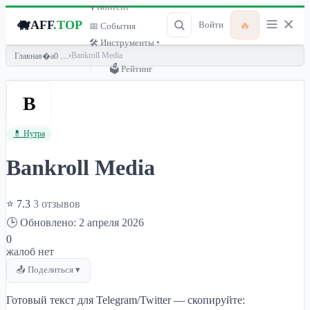
🎙 Контент ▾
🐗
AFF
.TOP
🔥
Войти
📅 События
🛠 Инструменты ▾
›
Bankroll Media
Главная
🗳 Рейтинг
B
💊 Нутра
Bankroll Media
⭐ 7.3
3 отзывов
🕒 Обновлено: 2 апреля 2026
0
жалоб нет
📤 Поделиться ▾
Готовый текст для Telegram/Twitter — скопируйте: