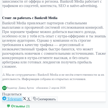
зависимости от оффера и региона. Bankroll Media работает с
трафиком из соцсетей, контекста, SEO и native-advertising.
Стоит ли работать с Bankroll Media
Bankroll Media привлекает партнеров стабильными
выплатами и прозрачной системой отслеживания конверсий.
При хорошем трафике можно добиться высокого дохода,
особенно если у тебя есть опыт с нутра-офферами и ты знаешь
целевую аудиторию. Однако у компании есть строгие
требования к качеству трафика — агрессивный и
низкокачественный трафик быстро банится, что может
разочаровать новичков с сомнительными источниками. Также
конкуренция в нутра-сегменте высокая, и без опыта
арбитража или готовых лендингов получить прибыль
сложнее.
⚠️ Мы не сотрудничаем с Bankroll Media и не несём ответственности за их
деятельность. Информация собрана из открытых источников.
Редактор:
Давид Артов
· обновлено 2 апреля 2026
ДА
Поделиться
Telegram
X
Скопировать
💬 Отзывы
(3)