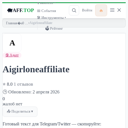
🎙 Контент ▾
🐗
AFF
.TOP
🔥
Войти
📅 События
🛠 Инструменты ▾
›
Aigirloneaffiliate
Главная
🗳 Рейтинг
A
🔞 Адалт
Aigirloneaffiliate
⭐ 8.0
1 отзывов
🕒 Обновлено: 2 апреля 2026
0
жалоб нет
📤 Поделиться ▾
Готовый текст для Telegram/Twitter — скопируйте: