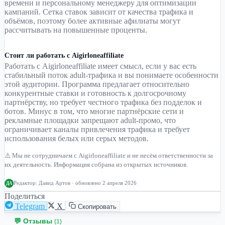
времени и персональному менеджеру для оптимизации
кампаний. Сетка ставок зависит от качества трафика и
объёмов, поэтому более активные афилиаты могут
рассчитывать на повышенные проценты.
Стоит ли работать с Aigirloneaffiliate
Работать с Aigirloneaffiliate имеет смысл, если у вас есть
стабильный поток adult-трафика и вы понимаете особенности
этой аудитории. Программа предлагает относительно
конкурентные ставки и готовность к долгосрочному
партнёрству, но требует честного трафика без подделок и
ботов. Минус в том, что многие партнёрские сети и
рекламные площадки запрещают adult-промо, что
ограничивает каналы привлечения трафика и требует
использования белых или серых методов.
⚠️ Мы не сотрудничаем с Aigirloneaffiliate и не несём ответственности за
их деятельность. Информация собрана из открытых источников.
Редактор:
Давид Артов
· обновлено 2 апреля 2026
ДА
Поделиться
Telegram
X
Скопировать
💬 Отзывы
(1)