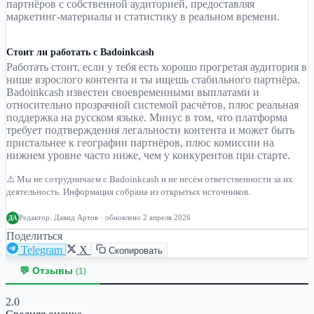
партнёров с собственной аудиторией, предоставляя
маркетинг-материалы и статистику в реальном времени.
Стоит ли работать с Badoinkcash
Работать стоит, если у тебя есть хорошо прогретая аудитория в
нише взрослого контента и ты ищешь стабильного партнёра.
Badoinkcash известен своевременными выплатами и
относительно прозрачной системой расчётов, плюс реальная
поддержка на русском языке. Минус в том, что платформа
требует подтверждения легальности контента и может быть
пристальнее к географии партнёров, плюс комиссии на
нижнем уровне часто ниже, чем у конкурентов при старте.
⚠️ Мы не сотрудничаем с Badoinkcash и не несём ответственности за их
деятельность. Информация собрана из открытых источников.
Редактор:
Давид Артов
· обновлено 2 апреля 2026
ДА
Поделиться
Telegram
X
Скопировать
💬 Отзывы
(1)
2.0