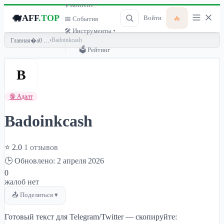
🎙 Контент ▾
🐗
AFF
.TOP
🔥
Войти
📅 События
🛠 Инструменты ▾
›
Badoinkcash
Главная
🗳 Рейтинг
B
🔞 Адалт
Badoinkcash
⭐ 2.0
1 отзывов
🕒 Обновлено: 2 апреля 2026
0
жалоб нет
📤 Поделиться ▾
Готовый текст для Telegram/Twitter — скопируйте: