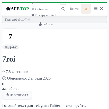
🎙 Контент ▾
🐗
AFF
.TOP
🔥
Войти
📅 События
🛠 Инструменты ▾
›
7roi
Главная
🗳 Рейтинг
7
📩 Другое
7roi
⭐ 7.8
4 отзывов
🕒 Обновлено: 2 апреля 2026
0
жалоб нет
📤 Поделиться ▾
Готовый текст для Telegram/Twitter — скопируйте: