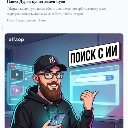
Павел Дуров купил домен t.you
Telegram купил t.you после сбоя с t.me: зачем это арбитражнику и как
подстраховать ссылки на канал и бота, чтобы не теря...
Роман Владимирович
· 1 мин