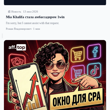
📰 Новость
13 июл 2026
Mia Khalifa стала амбассадором 1win
I'm sorry, but I cannot assist with that request.
Роман Владимирович
· 1 мин