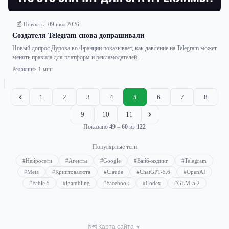
📰 Новость
09 июл 2026
Создателя Telegram снова допрашивали
Новый допрос Дурова во Франции показывает, как давление на Telegram может
менять правила для платформ и рекламодателей....
Редакция
· 1 мин
1
2
3
4
5
6
7
8
9
10
11
Показано
49
–
60
из
122
Популярные теги
#Нейросети
#Агенты
#Google
#Вайб-кодинг
#Telegram
#Meta
#Криптовалюта
#Claude
#ChatGPT-5.6
#OpenAI
#Fable 5
#igambling
#Facebook
#Codex
#GLM-5.2
🗺 Карта сайта
▼