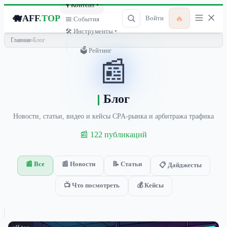
🎙 Контент ▾
🐗
AFF
.TOP
🔥
Войти
📅 События
🛠 Инструменты ▾
Главная
›
Блог
🗳 Рейтинг
📰
Блог
Новости, статьи, видео и кейсы CPA-рынка и арбитража трафика
📰 122 публикаций
📰 Все
📰 Новости
📝 Статьи
📋 Дайджесты
📺 Что посмотреть
💰 Кейсы