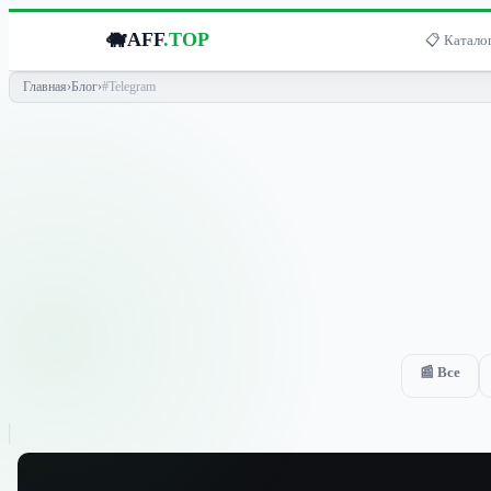
🐗
AFF
.TOP
📋 Каталог
Главная
›
Блог
›
#Telegram
📰 Все