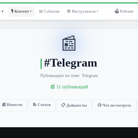
 ▾
🎙 Контент ▾
📅 События
🛠 Инструменты ▾
🗳 Рейтинг
📰
#Telegram
Публикации по теме: Telegram
📰 11 публикаций
📰 Новости
📝 Статьи
📋 Дайджесты
📺 Что посмотреть