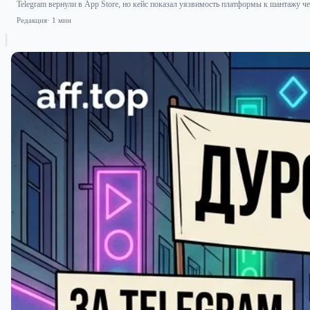
Telegram вернули в App Store, но кейс показал уязвимость платформы к шантажу че
Редакция
· 1 мин