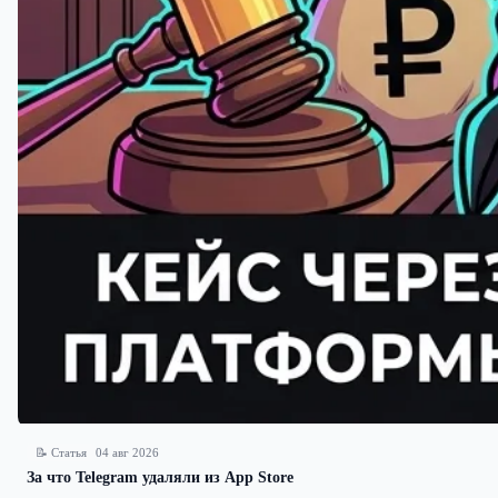
📝 Статья
04 авг 2026
За что Telegram удаляли из App Store