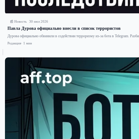
📰 Новость
30 июл 2026
Павла Дурова официально внесли в список террористов
Дурова официально обвинили в содействии терроризму из-за бота в Telegram. Разбир
Редакция
· 1 мин