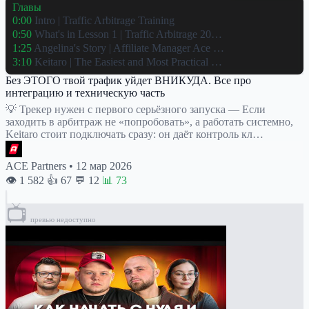
Главы
0:00
Intro | Traffic Arbitrage Training
0:50
What's in Lesson 1 | Traffic Arbitrage 20…
1:25
Angelina's Story | Affiliate Manager Ace …
3:10
Keitaro | The Easiest and Most Practical …
Без ЭТОГО твой трафик уйдет ВНИКУДА. Все про
интеграцию и техническую часть
💡 Трекер нужен с первого серьёзного запуска — Если
заходить в арбитраж не «попробовать», а работать системно,
Keitaro стоит подключать сразу: он даёт контроль кл…
ACE Partners
•
12 мар 2026
👁 1 582
👍 67
💬 12
📊 73
📺
превью недоступно