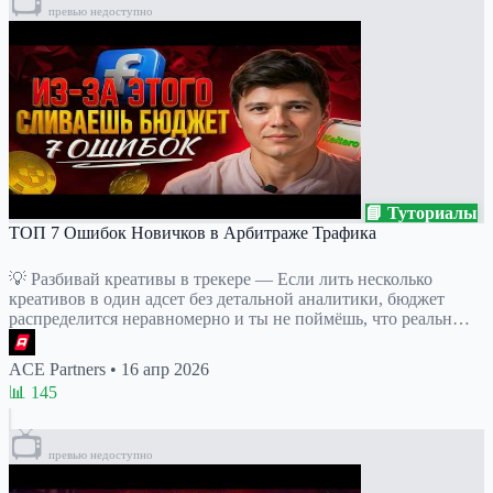
📺
превью недоступно
📘 Туториалы
ТОП 7 Ошибок Новичков в Арбитраже Трафика
💡 Разбивай креативы в трекере — Если лить несколько
креативов в один адсет без детальной аналитики, бюджет
распределится неравномерно и ты не поймёшь, что реальн…
ACE Partners
•
16 апр 2026
📊 145
📺
превью недоступно