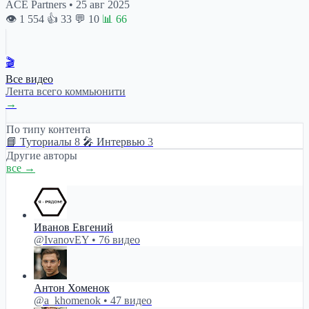
ACE Partners
•
25 авг 2025
👁 1 554
👍 33
💬 10
📊 66
🎬
Все видео
Лента всего коммьюнити
→
По типу контента
📘 Туториалы
8
🎤 Интервью
3
Другие авторы
все →
Иванов Евгений
@IvanovEY • 76 видео
Антон Хоменок
@a_khomenok • 47 видео