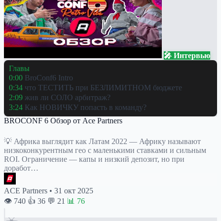
🎤 Интервью
Главы
0:00
BroConf6 Intro
0:34
что ТЕСТИТЬ при БЕЗЛИМИТНОМ бюджете
2:09
жив ли СОЛО арбитраж?
3:24
Как НОВИЧКУ попасть в команду?
BROCONF 6 Обзор от Ace Partners
💡 Африка выглядит как Латам 2022 — Африку называют
низкоконкурентным гео с маленькими ставками и сильным
ROI. Ограничение — капы и низкий депозит, но при
доработ…
ACE Partners
•
31 окт 2025
👁 740
👍 36
💬 21
📊 76