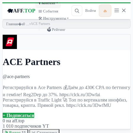
🎙 Контент ▾
🐗
AFF
.TOP
🔥
Войти
📅 События
🛠 Инструменты ▾
›
ACE Partners
Главная
🗳 Рейтинг
ACE Partners
@ace-partners
Регистрируйся в Ace Partners 💰Даём до 430€ CPA по беттингу
и гембле! Reg2Dep до 37%. https://clck.ru/3Dwfai
Регистрируйся в Traffic Light 🚀 Топ по вертикалям инофбиз,
товарка, крипта. Прямой рекл. https://clck.ru/3DwfMU
+ Подписаться
0
на aff.top
1 010 подписчиков YT
🎬 Видео
11
📊 Статистика