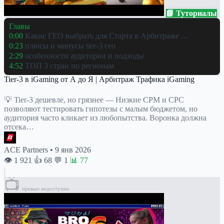
📘 Туториалы
Главы
0:00
Какие ГЕО выбрать для Старта в Арбитраже …
0:23
плюсы и минусы tier-3 гео
2:29
особенности аудитории и подходы
4:52
ТОП 3 стран по регионам
Tier-3 в iGaming от А до Я | Арбитраж Трафика iGaming
💡 Tier-3 дешевле, но грязнее — Низкие CPM и CPC
позволяют тестировать гипотезы с малым бюджетом, но
аудитория часто кликает из любопытства. Воронка должна
отсека…
ACE Partners
•
9 янв 2026
👁 1 921
👍 68
💬 1
📊 77
📺
превью недоступно