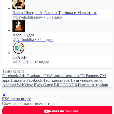
Павел Швецов Арбитраж Трафика и Маркетинг
@pavelarbitrajnew • 35 видео
Игорь Будда
@Affbuddha • 35 видео
CPA RIP
@CPARIP • 32 видео
Темы канала
Facebook Ads
Гемблинг
PWA приложения
ACE Partners
ZM
apps
Пиксель Facebook
Тест креативов
Пуш уведомления
Android WebView
PWA Game
BROCONF 6
Гемблинг трафик
📡
RSS лента видео
Свежие ролики от всех авторов
Канал на YouTube