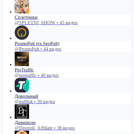
Сплетники
@SPLETNI_SHOW • 45 видео
PromoPult (ex.SeoPult)
@PromoPult • 44 видео
ProTraffic
@protraffic • 40 видео
Довольный
@traffink • 39 видео
Дивироли
@Diveroli_Affiliate • 38 видео