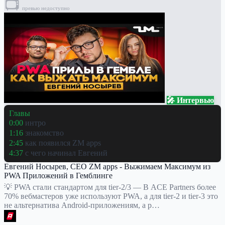
📺
превью недоступно
🎤 Интервью
Главы
0:00
интро
1:16
знакомство
2:45
как появился ZM apps
4:37
с чего начинал Евгений
Евгений Носырев, CEO ZM apps - Выжимаем Максимум из
PWA Приложений в Гемблинге
💡 PWA стали стандартом для tier-2/3 — В ACE Partners более
70% вебмастеров уже используют PWA, а для tier-2 и tier-3 это
не альтернатива Android-приложениям, а р…