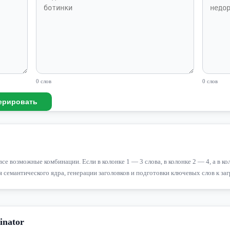
0 слов
0 слов
ерировать
се возможные комбинации. Если в колонке 1 — 3 слова, в колонке 2 — 4, а в кол
 семантического ядра, генерации заголовков и подготовки ключевых слов к заг
inator