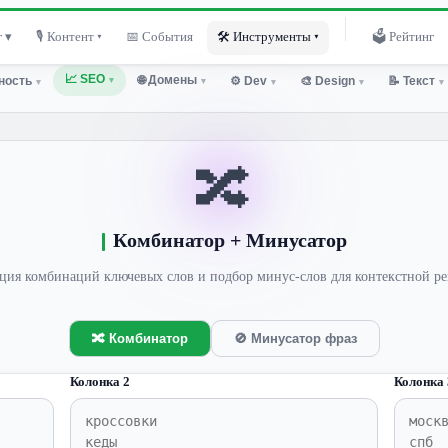
 ▾
🎙 Контент ▾
📅 События
🛠 Инструменты ▾
🗳 Рейтинг
📈 SEO
🌐 Домены
ность
⚙️ Dev
🎨 Design
📝 Текст
▾
▾
▾
▾
▾
▾
🔀
Комбинатор + Минусатор
ция комбинаций ключевых слов и подбор минус-слов для контекстной р
🔀 Комбинатор
🚫 Минусатор фраз
Колонка 2
Колонка