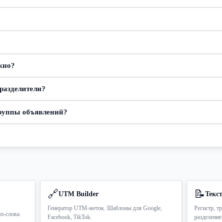
жно?
разделители?
группы объявлений?
🔗
📝
UTM Builder
Текс
Генератор UTM-меток. Шаблоны для Google,
Регистр, тр
оп-слова.
Facebook, TikTok.
разделение