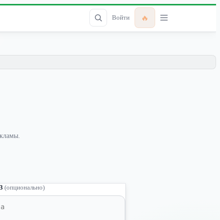
🔥
Войти
екламы.
 3
(опционально)