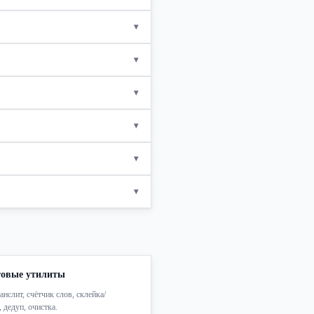
▾
▾
▾
▾
▾
▾
товые утилиты
анслит, счётчик слов, склейка/
, дедуп, очистка.