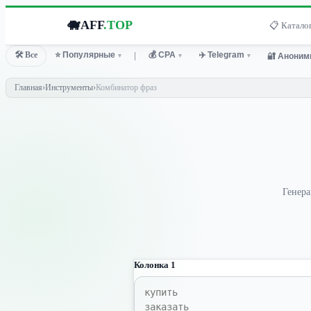
🐗
AFF
.TOP
📋 Каталог
🛠 Все
⭐ Популярные
💰 CPA
✈️ Telegram
🔐 Аноним
▾
│
▾
▾
Главная
›
Инструменты
›
Комбинатор фраз
Генера
Колонка 1