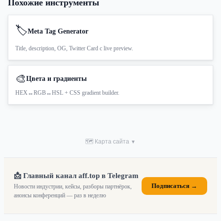
Похожие инструменты
🏷
Meta Tag Generator
Title, description, OG, Twitter Card с live preview.
🎨
Цвета и градиенты
HEX↔RGB↔HSL + CSS gradient builder.
🗺 Карта сайта
▼
📩 Главный канал aff.top в Telegram
Подписаться →
Новости индустрии, кейсы, разборы партнёрок,
анонсы конференций — раз в неделю