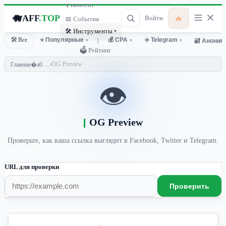
🎙 Контент ▾
🐗
AFF
.TOP
🔥
Войти
📅 События
🛠 Инструменты ▾
🛠 Все
⭐ Популярные
💰 CPA
✈️ Telegram
🔐 Аноним
▾
│
▾
▾
🗳 Рейтинг
›
OG Preview
Главная
👁
OG Preview
Проверьте, как ваша ссылка выглядит в Facebook, Twitter и Telegram.
URL для проверки
Проверить