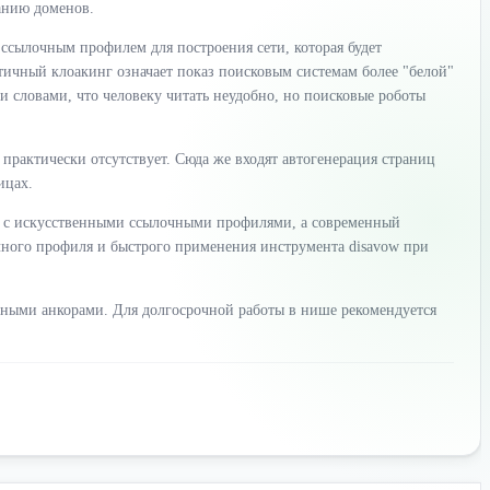
анию доменов.
 ссылочным профилем для построения сети, которая будет
тичный клоакинг означает показ поисковым системам более "белой"
и словами, что человеку читать неудобно, но поисковые роботы
 практически отсутствует. Сюда же входят автогенерация страниц
ицах.
ты с искусственными ссылочными профилями, а современный
чного профиля и быстрого применения инструмента disavow при
азными анкорами. Для долгосрочной работы в нише рекомендуется