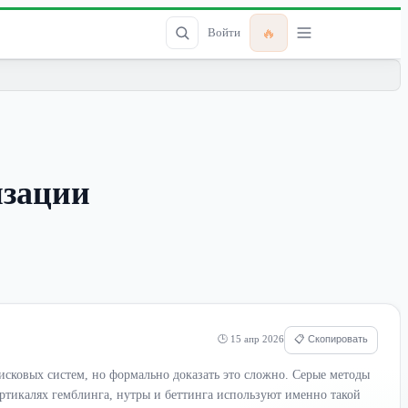
🔥
Войти
изации
🕒 15 апр 2026
📋 Скопировать
ковых систем, но формально доказать это сложно. Серые методы
ертикалях гемблинга, нутры и беттинга используют именно такой