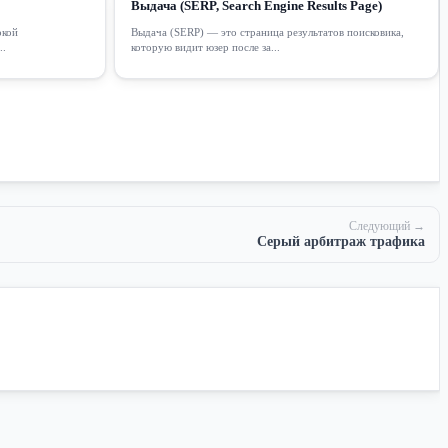
Выдача (SERP, Search Engine Results Page)
окой
Выдача (SERP) — это страница результатов поисковика,
..
которую видит юзер после за...
Следующий →
Серый арбитраж трафика