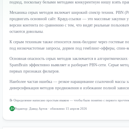
подход, поскольку белыми методами конкурентную нишу взять пра
Механика серых методов включает широкий спектр техник. PBN (Pri
продвигать основной сайт. Крауд-ссылки — это массовые закупки 
версии контента по сравнению с тем, что видят реальные пользова
остаются довольны.
К серым техникам также относится линк-билдинг через гостевые пос
под низкочастотные запросы, дорвеи под гемблинг-офферы, спин-к
Основная опасность серых методов заключается в алгоритмических
SpamBrain эффективно выявляет и разбирает PBN-сети. Серые мето
первых признаках фильтров.
Наиболее частая ошибка — резкое наращивание ссылочной массы за
диверсификация методов продвижения и избежание полной зависим
📝 Определение написано простым языком — чтобы было понятно с первого прочте
Редактор:
Давид Артов
· обновлено 15 апреля 2026
ДА