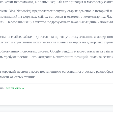
ктически невозможно, а полный черный хат приводит к массовому сжиг
vate Blog Networks) предполагает покупку старых доменов с историей и
упоминаний на форумах, сайтах вопросов и ответов, в комментариях. Час
тели. Переоптимизация текстов подразумевает такое насыщение ключевым
ты на слабых сайтах, где тематика притянута искусственно, а модерация
онтент и агрессивное использование точных анкоров на донорских стран
 обновлениях поисковых систем. Google Penguin массово наказывал сай
ды требуют постоянного контроля: мониторинга позиций, анализа ссыло
 короткий период вместо постепенного естественного роста с разнообр
ости от серых техник.
ния.
Все термины →