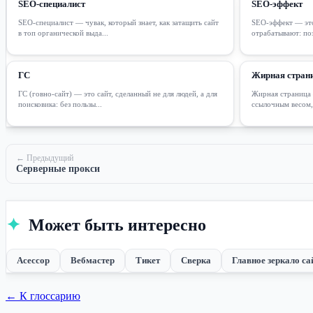
SEO-специалист
SEO-эффект
SEO-специалист — чувак, который знает, как затащить сайт
SEO-эффект — это 
в топ органической выда...
отрабатывают: поз
ГС
Жирная страни
ГС (говно-сайт) — это сайт, сделанный не для людей, а для
Жирная страница 
поисковика: без пользы...
ссылочным весом, 
← Предыдущий
Серверные прокси
✦
Может быть интересно
Асессор
Вебмастер
Тикет
Сверка
Главное зеркало са
← К глоссарию