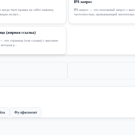
ВЧ-запрос
когда твои правки на сайте наконец
ВЧ-запрос — это поисковый запрос с выс
иции ползут...
частотностью, привлекающий значительн.
ца (жирная ссылка)
— это страница (или ссылка) с высоким
которая р...
йта
Фулфилмент