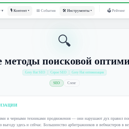
 ▾
🎙 Контент ▾
📅 События
🛠 Инструменты ▾
🗳 Рейтинг
🔍
 методы поисковой оптим
Grey Hat SEO
Серое SEO
Grey Hat оптимизация
SEO
Сленг
ИЗАЦИИ
ыми и черными техниками продвижения — они нарушают дух правил поис
ю выгоду здесь и сейчас. Большинство арбитражников и вебмастеров в в