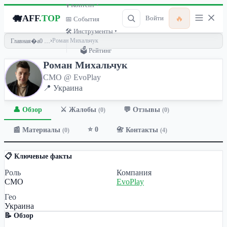
🎙 Контент ▾
🐗
AFF
.TOP
🔥
Войти
📅 События
🛠 Инструменты ▾
›
Роман Михальчук
Главная
🗳 Рейтинг
Роман Михальчук
CMO @ EvoPlay
📍 Украина
👤 Обзор
💬 Отзывы
⚔️ Жалобы
(0)
(0)
⭐ 0
📰 Материалы
📇 Контакты
(0)
(4)
📋 Ключевые факты
Роль
Компания
CMO
EvoPlay
Гео
Украина
📝 Обзор