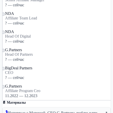
? — сейчас
NDA
Affiliate Team Lead
? — сейчас
NDA
Head Of Digital
? — сейчас
G.Partners
Head Of Partners
? — сейчас
BigDeal Partners
СЕО
? — сейчас
G.Partners
Affiliate Program Ceo
11.2022 — 12.2023
📄 Материалы
🎙
Интервью с Мариной, CEO G-Partners: люблю идти на риск и ставить “ALL-IN”
↗