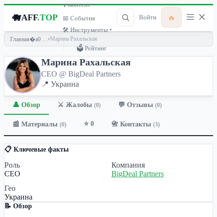
🎙 Контент ▾
🐗
AFF
.TOP
🔥
Войти
📅 События
🛠 Инструменты ▾
›
Марина Рахальская
Главная
🗳 Рейтинг
Марина Рахальская
СЕО @ BigDeal Partners
📍 Украина
👤 Обзор
💬 Отзывы
⚔️ Жалобы
(0)
(0)
⭐ 0
📰 Материалы
📇 Контакты
(0)
(3)
📋 Ключевые факты
Роль
Компания
СЕО
BigDeal Partners
Гео
Украина
📝 Обзор