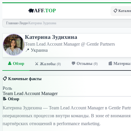
🐗
AFF
.TOP
📋 Каталог
Главная
›
Люди
›
Катерина Зудихина
Катерина Зудихина
Team Lead Account Manager @ Gentle Partners
📍 Украина
👤 Обзор
💬 Отзывы
📰 Материа
⚔️ Жалобы
(0)
(0)
📋 Ключевые факты
Роль
Team Lead Account Manager
📝 Обзор
Катерина Зудихина — Team Lead Account Manager в Gentle Part
операционных процессов внутри команды. В зоне её внимания 
партнёрских отношений в performance marketing.