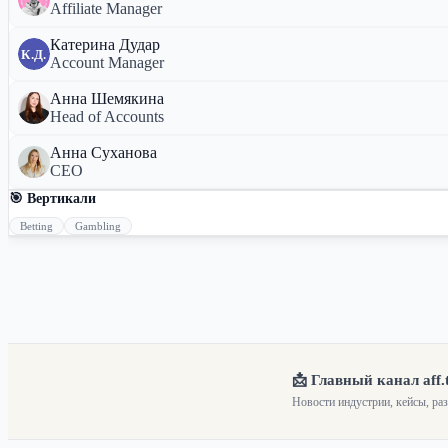
Affiliate Manager
Катерина Дудар
К.Д.
Account Manager
Анна Шемякина
Head of Accounts
Анна Суханова
CEO
🎯 Вертикали
Betting
Gambling
📩 Главный канал aff.
Новости индустрии, кейсы, ра