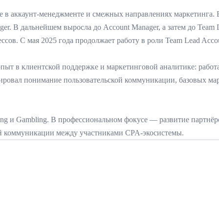
в аккаунт-менеджменте и смежных направлениях маркетинга. В 2
nager. В дальнейшем выросла до Account Manager, а затем до Team
ов. С мая 2025 года продолжает работу в роли Team Lead Account
ыт в клиентской поддержке и маркетинговой аналитике: работала 
мировал понимание пользовательской коммуникации, базовых мар
ing и Gambling. В профессиональном фокусе — развитие партнё
й коммуникации между участниками CPA-экосистемы.