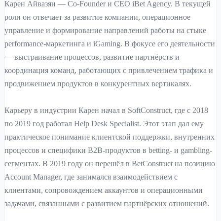
Карен Айвазян — Co-Founder и CEO iBet Agency. В текущей
роли он отвечает за развитие компании, операционное
управление и формирование направлений работы на стыке
performance-маркетинга и iGaming. В фокусе его деятельности
— выстраивание процессов, развитие партнёрств и
координация команд, работающих с привлечением трафика и
продвижением продуктов в конкурентных вертикалях.
Карьеру в индустрии Карен начал в SoftConstruct, где с 2018
по 2019 год работал Help Desk Specialist. Этот этап дал ему
практическое понимание клиентской поддержки, внутренних
процессов и специфики B2B-продуктов в betting- и gambling-
сегментах. В 2019 году он перешёл в BetConstruct на позицию
Account Manager, где занимался взаимодействием с
клиентами, сопровождением аккаунтов и операционными
задачами, связанными с развитием партнёрских отношений.