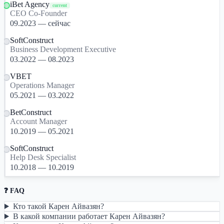
iBet Agency
current
CEO Co-Founder
09.2023 — сейчас
SoftConstruct
Business Development Executive
03.2022 — 08.2023
VBET
Operations Manager
05.2021 — 03.2022
BetConstruct
Account Manager
10.2019 — 05.2021
SoftConstruct
Help Desk Specialist
10.2018 — 10.2019
❓ FAQ
Кто такой Карен Айвазян?
В какой компании работает Карен Айвазян?