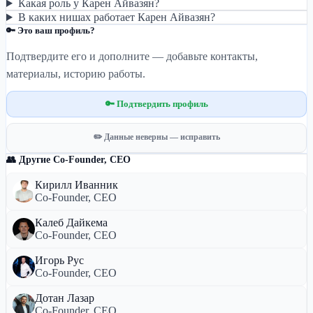
Какая роль у Карен Айвазян?
В каких нишах работает Карен Айвазян?
🔑 Это ваш профиль?
Подтвердите его и дополните — добавьте контакты,
материалы, историю работы.
🔑 Подтвердить профиль
✏️ Данные неверны — исправить
👥 Другие Co-Founder, CEO
Кирилл Иванник
Co-Founder, CEO
Калеб Дайкема
Co-Founder, CEO
Игорь Рус
Co-Founder, CEO
Дотан Лазар
Co-Founder, CEO