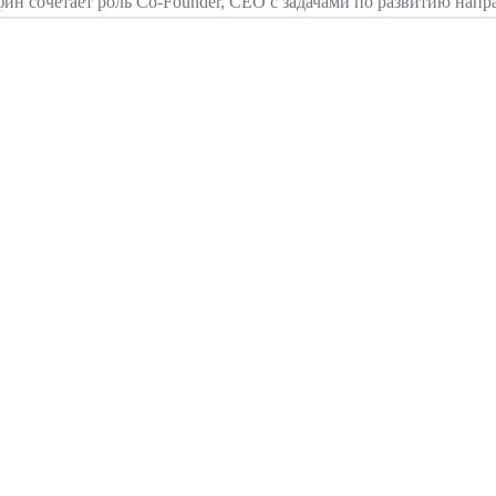
н сочетает роль Co-Founder, CEO с задачами по развитию напр