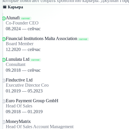
которые помогают собрать хронологию карьеры. Джулиан Гоффи
📅 Карьера
Alunafi
current
Co-Founder CEO
08.2024 — сейчас
Financial Institutions Malta Association
current
Board Member
12.2020 — сейчас
Lunulata Ltd
current
Consultant
09.2018 — сейчас
Finductive Ltd
Executive Director Ceo
01.2019 — 05.2023
Euro Payment Group GmbH
Head Of Sales
09.2018 — 01.2019
MoneyMatrix
Head Of Sales Account Management