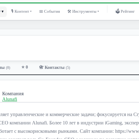
 ▾
🎙 Контент ▾
📅 События
🛠 Инструменты ▾
🗳 Рейтинг
⭐ 0
лы
📇 Контакты
(0)
(5)
Компания
Alunafi
ляет управленческие и коммерческие задачи; фокусируется на Cry
CEO компании Alunafi. Более 10 лет в индустрии iGaming, экспе
ботает с высокорисковыми рынками. Сайт компании: https://www