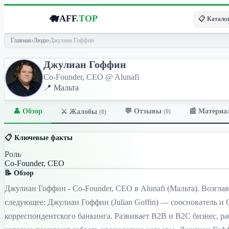
🐗
AFF
.TOP
📋 Каталог
Главная
›
Люди
›
Джулиан Гоффин
Джулиан Гоффин
Co-Founder, CEO @ Alunafi
📍 Мальта
👤 Обзор
💬 Отзывы
📰 Материа
⚔️ Жалобы
(0)
(0)
📋 Ключевые факты
Роль
Co-Founder, CEO
📝 Обзор
Джулиан Гоффин - Co-Founder, CEO в Alunafi (Мальта). Возглав
следующее: Джулиан Гоффин (Julian Goffin) — сооснователь и 
корреспондентского банкинга. Развивает B2B и B2C бизнес, ра