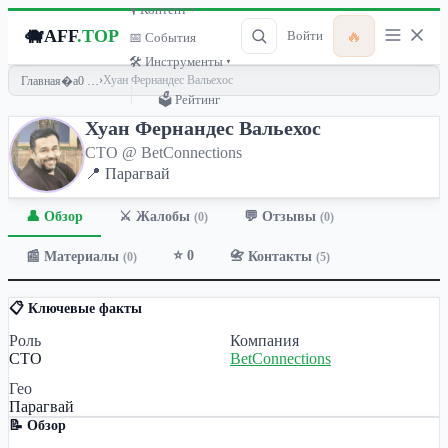
🎙 Контент ▾
🐗
AFF
.TOP
🔥
Войти
📅 События
🛠 Инструменты ▾
›
Хуан Фернандес Вальехос
Главная
🗳 Рейтинг
Хуан Фернандес Вальехос
CTO @ BetConnections
📍 Парагвай
👤 Обзор
💬 Отзывы
⚔️ Жалобы
(0)
(0)
⭐ 0
📰 Материалы
📇 Контакты
(0)
(5)
📋 Ключевые факты
Роль
Компания
CTO
BetConnections
Гео
Парагвай
📝 Обзор