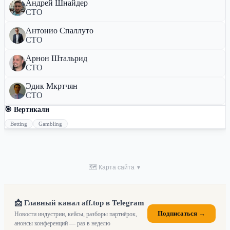
Андрей Шнайдер
CTO
Антонио Спаллуто
CTO
Арнон Штальрид
CTO
Эдик Мкртчян
CTO
🎯 Вертикали
Betting
Gambling
🗺 Карта сайта
▼
📩 Главный канал aff.top в Telegram
Подписаться →
Новости индустрии, кейсы, разборы партнёрок,
анонсы конференций — раз в неделю