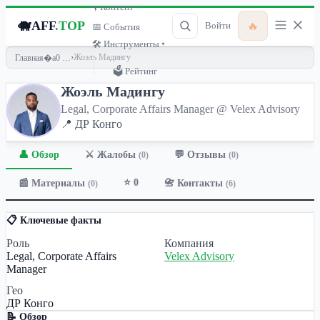
🎙 Контент ▾
🐗
AFF
.TOP
🔥
Войти
📅 События
🛠 Инструменты ▾
›
Жоэль Мадингу
Главная
🗳 Рейтинг
Жоэль Мадингу
Legal, Corporate Affairs Manager @ Velex Advisory
📍 ДР Конго
👤 Обзор
💬 Отзывы
⚔️ Жалобы
(0)
(0)
⭐ 0
📰 Материалы
📇 Контакты
(0)
(6)
📋 Ключевые факты
Роль
Компания
Legal, Corporate Affairs
Velex Advisory
Manager
Гео
ДР Конго
📝 Обзор