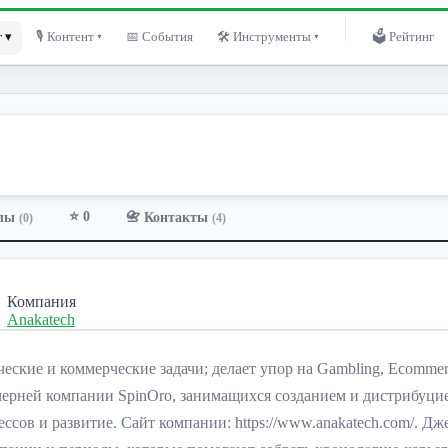
 ▾
🎙 Контент ▾
📅 События
🛠 Инструменты ▾
🗳 Рейтинг
⭐ 0
лы
📇 Контакты
(0)
(4)
Компания
Anakatech
еские и коммерческие задачи; делает упор на Gambling, Ecomme
 дочерней компании SpinOro, занимащихся созданием и дистрибу
ссов и развитие. Сайт компании: https://www.anakatech.com/. Д