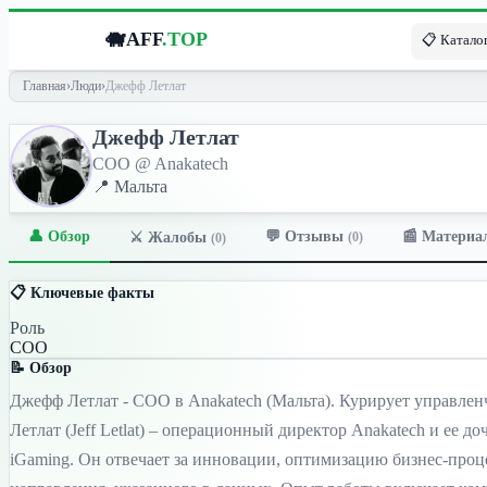
🐗
AFF
.TOP
📋 Каталог
Главная
›
Люди
›
Джефф Летлат
Джефф Летлат
COO @ Anakatech
📍 Мальта
👤 Обзор
💬 Отзывы
📰 Материа
⚔️ Жалобы
(0)
(0)
📋 Ключевые факты
Роль
COO
📝 Обзор
Джефф Летлат - COO в Anakatech (Мальта). Курирует управленч
Летлат (Jeff Letlat) – операционный директор Anakatech и ее
iGaming. Он отвечает за инновации, оптимизацию бизнес-проце