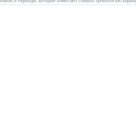
мпании и периоды, которые помогают собрать хронологию карье