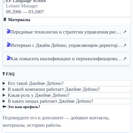
EF Language School
Leisure Manager
09.2006 — 03.2007
📄 Материалы
🎬
Передовые технологии и стратегии управления рисками в регулятивном соблюдении
↗
🎬
Интервью с Джайм Дебоно, управляющим директором Академии iGaming | Кюрасао 2023
↗
🎬
Как повысить квалификацию и переквалифицировать работников игорного бизнеса
↗
❓ FAQ
Кто такой Джейме Дебоно?
В какой компании работает Джейме Дебоно?
Какая роль у Джейме Дебоно?
В каких нишах работает Джейме Дебоно?
🔑 Это ваш профиль?
Подтвердите его и дополните — добавьте контакты,
материалы, историю работы.