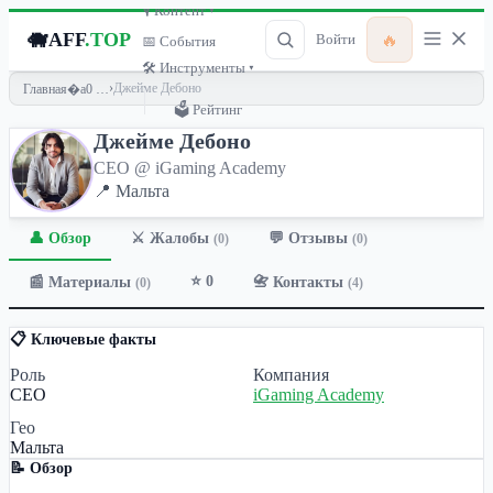
🎙 Контент ▾
🐗
AFF
.TOP
🔥
Войти
📅 События
🛠 Инструменты ▾
›
Джейме Дебоно
Главная
🗳 Рейтинг
Джейме Дебоно
CEO @ iGaming Academy
📍 Мальта
👤 Обзор
💬 Отзывы
⚔️ Жалобы
(0)
(0)
⭐ 0
📰 Материалы
📇 Контакты
(0)
(4)
📋 Ключевые факты
Роль
Компания
CEO
iGaming Academy
Гео
Мальта
📝 Обзор