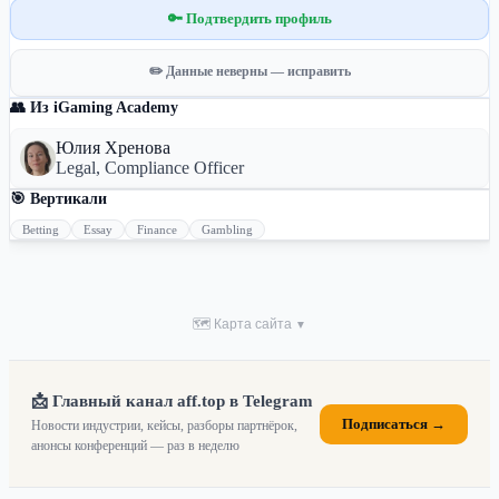
🔑 Подтвердить профиль
✏️ Данные неверны — исправить
👥 Из iGaming Academy
Юлия Хренова
Legal, Compliance Officer
🎯 Вертикали
Betting
Essay
Finance
Gambling
🗺 Карта сайта
▼
📩 Главный канал aff.top в Telegram
Подписаться →
Новости индустрии, кейсы, разборы партнёрок,
анонсы конференций — раз в неделю