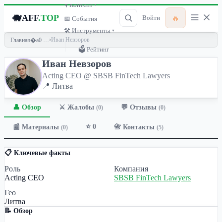
🎙 Контент ▾
🐗
AFF
.TOP
🔥
Войти
📅 События
🛠 Инструменты ▾
›
Иван Невзоров
Главная
🗳 Рейтинг
Иван Невзоров
Acting CEO @ SBSB FinTech Lawyers
📍 Литва
👤 Обзор
💬 Отзывы
⚔️ Жалобы
(0)
(0)
⭐ 0
📰 Материалы
📇 Контакты
(0)
(5)
📋 Ключевые факты
Роль
Компания
Acting CEO
SBSB FinTech Lawyers
Гео
Литва
📝 Обзор