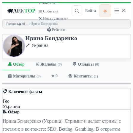
🎙 Контент ▾
🐗
AFF
.TOP
🔥
Войти
📅 События
🛠 Инструменты ▾
›
Ирина Бондаренко
Главная
🗳 Рейтинг
Ирина Бондаренко
📍 Украина
👤 Обзор
💬 Отзывы
⚔️ Жалобы
(0)
(0)
⭐ 0
📰 Материалы
📇 Контакты
(0)
(1)
📋 Ключевые факты
Гео
Украина
📝 Обзор
Ирина Бондаренко (Украина). Стримит и делает стримы с
гостями; в контексте: SEO, Betting, Gambling. В открытом