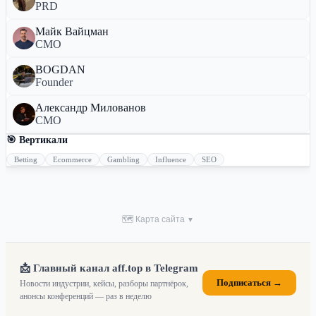
PRD
Майк Вайцман
СМО
BOGDAN
Founder
Александр Милованов
CMO
🎯 Вертикали
Betting
Ecommerce
Gambling
Influence
SEO
🗺 Карта сайта
▼
📩 Главный канал aff.top в Telegram
Подписаться →
Новости индустрии, кейсы, разборы партнёрок,
анонсы конференций — раз в неделю