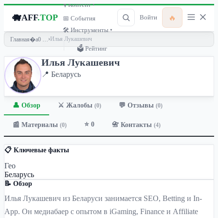
🎙 Контент ▾
🐗
AFF
.TOP
🔥
Войти
📅 События
🛠 Инструменты ▾
›
Илья Лукашевич
Главная
🗳 Рейтинг
Илья Лукашевич
📍 Беларусь
👤 Обзор
💬 Отзывы
⚔️ Жалобы
(0)
(0)
⭐ 0
📰 Материалы
📇 Контакты
(0)
(4)
📋 Ключевые факты
Гео
Беларусь
📝 Обзор
Илья Лукашевич из Беларуси занимается SEO, Betting и In-
App. Он медиабаер с опытом в iGaming, Finance и Affiliate