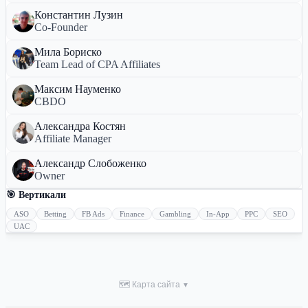
Константин Лузин
Co-Founder
Мила Бориско
Team Lead of CPA Affiliates
Максим Науменко
CBDO
Александра Костян
Affiliate Manager
Александр Слобоженко
Owner
🎯 Вертикали
ASO
Betting
FB Ads
Finance
Gambling
In-App
PPC
SEO
UAC
🗺 Карта сайта
▼