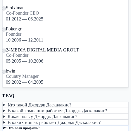
Stoiximan
Co-Founder CEO
01.2012 — 06.2025
Poker.gr
Founder
10.2006 — 12.2011
24MEDIA DIGITAL MEDIA GROUP
Co-Founder
05.2005 — 10.2006
bwin
Country Manager
09.2002 — 04.2005
❓ FAQ
Кто такой Джордж Даскалакис?
В какой компании работает Джордж Даскалакис?
Какая роль у Джордж Даскалакис?
В каких нишах работает Джордж Даскалакис?
🔑 Это ваш профиль?