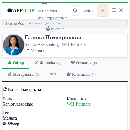
🎙 Контент ▾
🐗
AFF
.TOP
🔥
Войти
📅 События
🛠 Инструменты ▾
›
Галина Подоприхина
Главная
🗳 Рейтинг
Галина Подоприхина
Senior Associate @ WH Partners
📍 Мальта
👤 Обзор
💬 Отзывы
⚔️ Жалобы
(0)
(0)
⭐ 0
📰 Материалы
📇 Контакты
(0)
(4)
📋 Ключевые факты
Роль
Компания
Senior Associate
WH Partners
Гео
Мальта
📝 Обзор