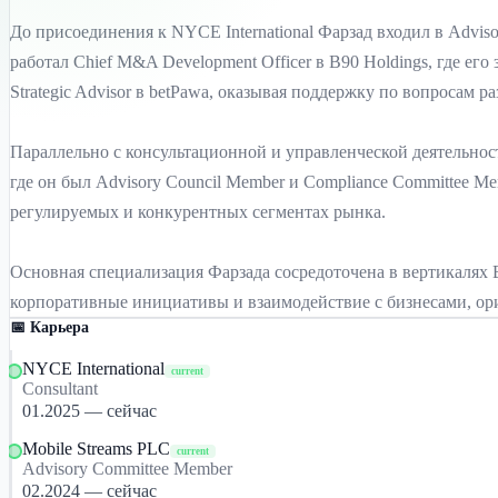
До присоединения к NYCE International Фарзад входил в Advisor
работал Chief M&A Development Officer в B90 Holdings, где его
Strategic Advisor в betPawa, оказывая поддержку по вопросам р
Параллельно с консультационной и управленческой деятельность
где он был Advisory Council Member и Compliance Committee 
регулируемых и конкурентных сегментах рынка.
Основная специализация Фарзада сосредоточена в вертикалях B
корпоративные инициативы и взаимодействие с бизнесами, ор
📅 Карьера
NYCE International
current
Consultant
01.2025 — сейчас
Mobile Streams PLC
current
Advisory Committee Member
02.2024 — сейчас