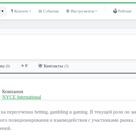
 ▾
🎙 Контент ▾
📅 События
🛠 Инструменты ▾
🗳 Рейтинг
⭐ 0
лы
📇 Контакты
(0)
(3)
Компания
NYCE International
 на пересечении betting, gambling и gaming. В текущей роли он
ского позиционирования и взаимодействия с участниками рынка
ений.