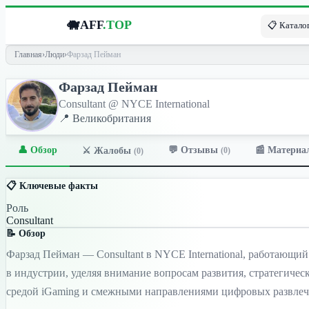
🐗
AFF
.TOP
📋 Каталог
Главная
›
Люди
›
Фарзад Пейман
Фарзад Пейман
Consultant @ NYCE International
📍 Великобритания
👤 Обзор
💬 Отзывы
📰 Материа
⚔️ Жалобы
(0)
(0)
📋 Ключевые факты
Роль
Consultant
📝 Обзор
Фарзад Пейман — Consultant в NYCE International, работающий
в индустрии, уделяя внимание вопросам развития, стратегиче
средой iGaming и смежными направлениями цифровых развлеч