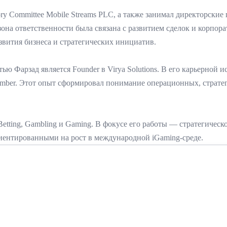
y Committee Mobile Streams PLC, а также занимал директорские п
 зона ответственности была связана с развитием сделок и корпор
азвития бизнеса и стратегических инициатив.
ю Фарзад является Founder в Virya Solutions. В его карьерной и
Member. Этот опыт сформировал понимание операционных, страт
etting, Gambling и Gaming. В фокусе его работы — стратегичес
иентированными на рост в международной iGaming-среде.