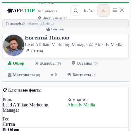
🎙 Контент ▾
🐗
AFF
.TOP
🔥
Войти
📅 События
🛠 Инструменты ▾
›
Евгений Павлов
Главная
🗳 Рейтинг
Евгений Павлов
Lead Affiliate Marketing Manager @ Already Media
📍 Литва
👤 Обзор
💬 Отзывы
⚔️ Жалобы
(0)
(0)
⭐ 0
📰 Материалы
📇 Контакты
(0)
(3)
📋 Ключевые факты
Роль
Компания
Lead Affiliate Marketing
Already Media
Manager
Гео
Литва
📝 Обзор