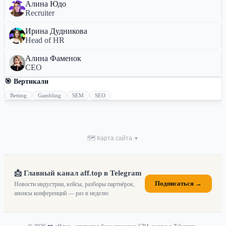
Алина Юдо
Recruiter
Ирина Дудникова
Head of HR
Алина Фаменок
CEO
🎯 Вертикали
Betting
Gambling
SEM
SEO
🗺 Карта сайта
▼
📩 Главный канал aff.top в Telegram
Подписаться →
Новости индустрии, кейсы, разборы партнёрок,
анонсы конференций — раз в неделю