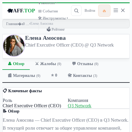
🎙 Контент ▾
🐗
AFF
.TOP
🔥
Войти
📅 События
🛠 Инструменты ▾
›
Елена Амосова
Главная
🗳 Рейтинг
Елена Амосова
Chief Executive Officer (СEО) @ Q3 Network
👤 Обзор
💬 Отзывы
⚔️ Жалобы
(0)
(0)
⭐ 0
📰 Материалы
📇 Контакты
(0)
(3)
📋 Ключевые факты
Роль
Компания
Chief Executive Officer (СEО)
Q3 Network
📝 Обзор
Елена Амосова — Chief Executive Officer (CEO) в Q3 Network.
В текущей роли отвечает за общее управление компанией,