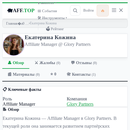
🎙 Контент ▾
🐗
AFF
.TOP
🔥
Войти
📅 События
🛠 Инструменты ▾
›
Екатерина Кожина
Главная
🗳 Рейтинг
Екатерина Кожина
Affiliate Manager @ Glory Partners
👤 Обзор
💬 Отзывы
⚔️ Жалобы
(0)
(0)
⭐ 0
📰 Материалы
📇 Контакты
(0)
(1)
📋 Ключевые факты
Роль
Компания
Affiliate Manager
Glory Partners
📝 Обзор
Екатерина Кожина — Affiliate Manager в Glory Partners. В
текущей роли она занимается развитием партнёрских