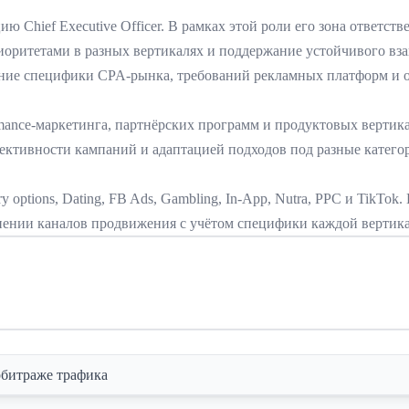
ию Chief Executive Officer. В рамках этой роли его зона ответс
иоритетами в разных вертикалях и поддержание устойчивого в
ие специфики CPA-рынка, требований рекламных платформ и о
mance-маркетинга, партнёрских программ и продуктовых вертикал
ективности кампаний и адаптацией подходов под разные катего
 options, Dating, FB Ads, Gambling, In-App, Nutra, PPC и TikTo
нении каналов продвижения с учётом специфики каждой вертика
рбитраже трафика