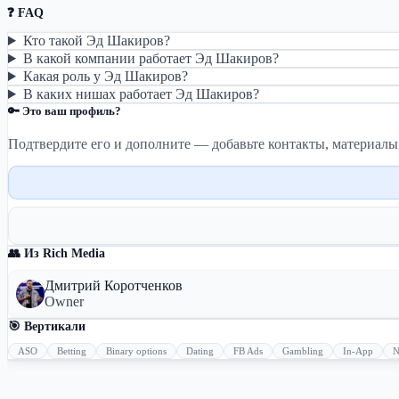
❓ FAQ
Кто такой Эд Шакиров?
В какой компании работает Эд Шакиров?
Какая роль у Эд Шакиров?
В каких нишах работает Эд Шакиров?
🔑 Это ваш профиль?
Подтвердите его и дополните — добавьте контакты, материалы
👥 Из Rich Media
Дмитрий Коротченков
Owner
🎯 Вертикали
ASO
Betting
Binary options
Dating
FB Ads
Gambling
In-App
N