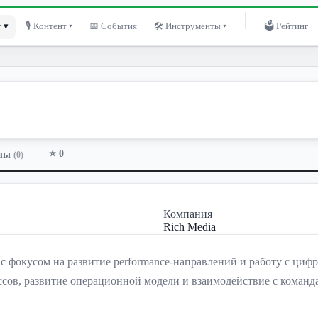
 ▾
🎙 Контент ▾
📅 События
🛠 Инструменты ▾
🗳 Рейтинг
⭐ 0
лы
(0)
Компания
Rich Media
фокусом на развитие performance-направлений и работу с цифр
сов, развитие операционной модели и взаимодействие с коман