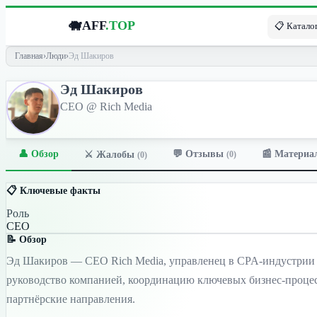
🐗
AFF
.TOP
📋 Каталог
Главная
›
Люди
›
Эд Шакиров
Эд Шакиров
CEO @ Rich Media
👤 Обзор
💬 Отзывы
📰 Материа
⚔️ Жалобы
(0)
(0)
📋 Ключевые факты
Роль
CEO
📝 Обзор
Эд Шакиров — CEO Rich Media, управленец в CPA-индустрии с 
руководство компанией, координацию ключевых бизнес-процес
партнёрские направления.