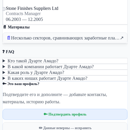
Stone Finishes Suppliers Ltd
Contracts Manager
06.2003 — 12.2005
📄 Материалы
📄
Несколько секторов, сравнивающих заработные платы и навыки в сфере азартных онлайн-игр
↗
❓ FAQ
Кто такой Дуарте Амадо?
В какой компании работает Дуарте Амадо?
Какая роль у Дуарте Амадо?
В каких нишах работает Дуарте Амадо?
🔑 Это ваш профиль?
Подтвердите его и дополните — добавьте контакты,
материалы, историю работы.
🔑 Подтвердить профиль
✏️ Данные неверны — исправить