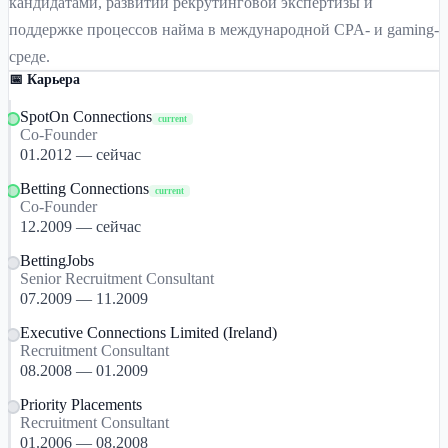
кандидатами, развитии рекрутинговой экспертизы и
поддержке процессов найма в международной CPA- и gaming-
среде.
📅 Карьера
SpotOn Connections
current
Co-Founder
01.2012 — сейчас
Betting Connections
current
Co-Founder
12.2009 — сейчас
BettingJobs
Senior Recruitment Consultant
07.2009 — 11.2009
Executive Connections Limited (Ireland)
Recruitment Consultant
08.2008 — 01.2009
Priority Placements
Recruitment Consultant
01.2006 — 08.2008